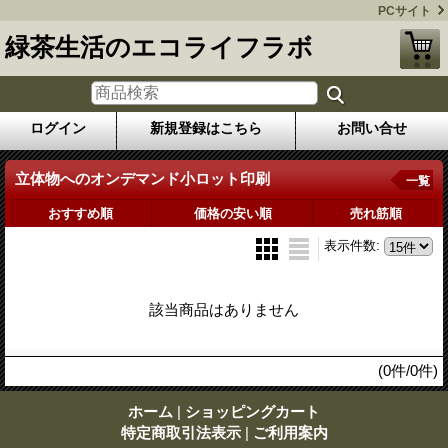
PCサイト
緑茶生活のエコライフラボ
ログイン
新規登録はこちら
お問い合せ
立体物へのオンデマンド小ロット印刷
一覧
おすすめ順
価格の安い順
売れ筋順
表示件数
:
該当商品はありません
(0件/0件)
ホーム
|
ショッピングカート
特定商取引法表示
|
ご利用案内