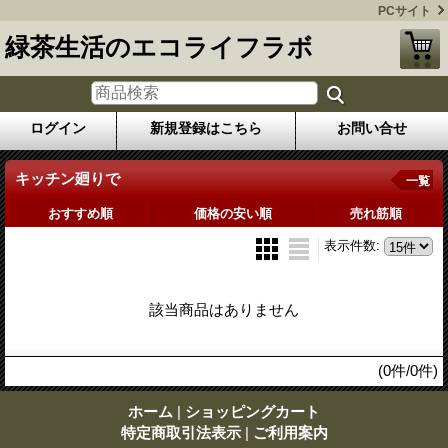
PCサイト
緑茶生活のエコライフラボ
ログイン
新規登録はこちら
お問い合せ
キッチン廻りで
一覧
おすすめ順
価格の安い順
売れ筋順
表示件数
:
該当商品はありません
(0件/0件)
ホーム
|
ショッピングカート
特定商取引法表示
|
ご利用案内