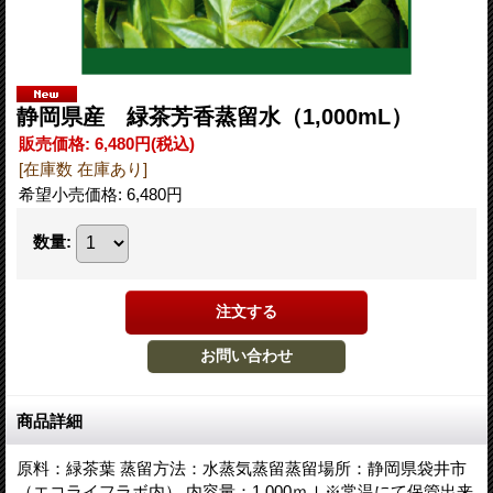
静岡県産 緑茶芳香蒸留水（1,000mL）
販売価格
:
6,480円
(税込)
[在庫数 在庫あり]
希望小売価格
:
6,480円
数量
:
商品詳細
原料：緑茶葉 蒸留方法：水蒸気蒸留蒸留場所：静岡県袋井市
（エコライフラボ内） 内容量：1,000ｍｌ※常温にて保管出来