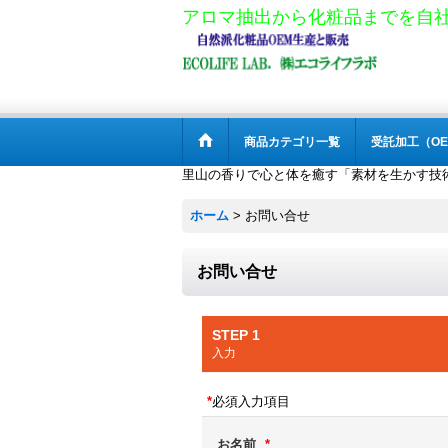
アロマ抽出から化粧品までを自
商品カテゴリ一覧
受託加工（OE
里山の香りで心と体を癒す「素材を生かす技
ホーム
>
お問い合せ
お問い合せ
STEP 1
入力
*
必須入力項目
お名前
*