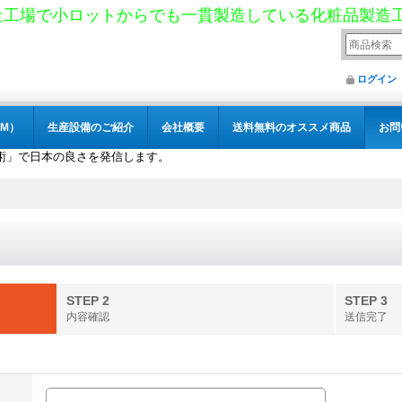
社工場で小ロットからでも一貫製造している化粧品製造
ログイン
M）
生産設備のご紹介
会社概要
送料無料のオススメ商品
お問
術」で日本の良さを発信します。
STEP 2
STEP 3
内容確認
送信完了